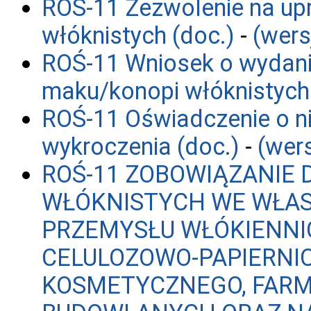
ROŚ-11 Zezwolenie na up
włóknistych (doc.)
-
(wers
ROŚ-11 Wniosek o wydani
maku/konopi włóknistych
ROŚ-11 Oświadczenie o ni
wykroczenia (doc.)
-
(wers
ROŚ-11 ZOBOWIĄZANIE 
WŁÓKNISTYCH WE WŁAS
PRZEMYSŁU WŁÓKIENNI
CELULOZOWO-PAPIERNI
KOSMETYCZNEGO, FAR