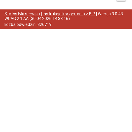
i
Samodzielne
Stanowiska
Statystyki serwisu
|
Instrukcja korzystania z BIP
| Wersja
3.0.43
WCAG 2.1 AA
(
30.04.2026 14:38:16
)
Regulamin
liczba odwiedzin:
326719
i
Schemat
Organizacyjny
Urzędu
Miejskiego
w
Żmigrodzie
Struktura
organizacyjna
urzędu
Skargi
i
wnioski
Petycje
Zgromadzenia
Budżet
Obywatelski
w
Gminie
Żmigród