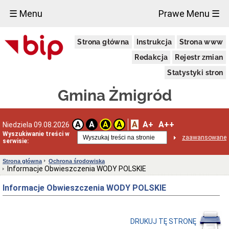
×
☰ Menu
Prawe Menu ☰
Urząd
Strona główna
Instrukcja
Strona www
Miejski
w
Redakcja
Rejestr zmian
Żmigrodzie
Informacja
Statystyki stron
o
przetwarzaniu
Gmina Żmigród
danych
osobowych
Zgłoszenia
A
A+
A++
A
A
A
A
Niedziela 09.08.2026
zewnętrzne
Wyszukiwanie treści w
Wiadomości
zaawansowane
serwisie:
Dane
adresowe
Strona główna
Ochrona środowiska
Informacje Obwieszczenia WODY POLSKIE
Dni
i
Informacje Obwieszczenia WODY POLSKIE
godziny
otwarcia
Kierownictwo
Urzędu
DRUKUJ TĘ STRONĘ
Referaty