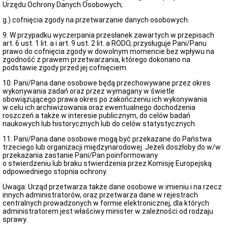
Urzędu Ochrony Danych Osobowych;
Mieszkaniowa
w
g.) cofnięcia zgody na przetwarzanie danych osobowych.
Żmigrodzie
Spółdzielnia
9. W przypadku wyczerpania przesłanek zawartych w przepisach
Mieszkaniowa
art. 6 ust. 1 lit. a i art. 9 ust. 2 lit. a RODO, przysługuje Pani/Panu
w
prawo do cofnięcia zgody w dowolnym momencie bez wpływu na
Żmigrodzie
zgodność z prawem przetwarzania, którego dokonano na
przetarg:
podstawie zgody przed jej cofnięciem.
sprzedaż
nieruchomości
10. Pani/Pana dane osobowe będą przechowywane przez okres
wykonywania zadań oraz przez wymagany w świetle
Nabór
obowiązującego prawa okres po zakończeniu ich wykonywania
partnerów
w celu ich archiwizowania oraz ewentualnego dochodzenia
Zamówienia
roszczeń a także w interesie publicznym, do celów badań
publiczne
naukowych lub historycznych lub do celów statystycznych.
-
11. Pani/Pana dane osobowe mogą być przekazane do Państwa
Gminny
trzeciego lub organizacji międzynarodowej. Jeżeli doszłoby do w/w
Ośrodek
przekazania zastanie Pani/Pan poinformowany
Pomocy
o stwierdzeniu lub braku stwierdzenia przez Komisję Europejską
Społecznej
odpowiedniego stopnia ochrony.
Zamówienia
publiczne
Uwaga: Urząd przetwarza także dane osobowe w imieniu i na rzecz
-
innych administratorów, oraz przetwarza dane w rejestrach
Parafia
centralnych prowadzonych w formie elektronicznej, dla których
Rzymskokatolicka
administratorem jest właściwy minister w zależności od rodzaju
pw.
sprawy.
Św.