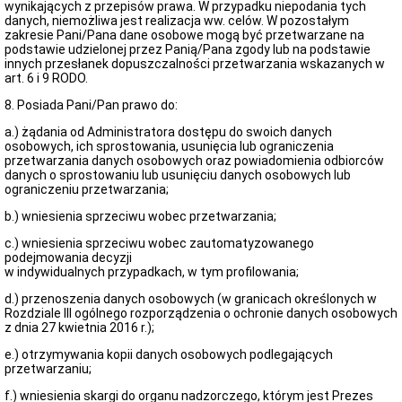
Konkursy
wynikających z przepisów prawa. W przypadku niepodania tych
danych, niemożliwa jest realizacja ww. celów. W pozostałym
Dzierżawa
zakresie Pani/Pana dane osobowe mogą być przetwarzane na
sieci
podstawie udzielonej przez Panią/Pana zgody lub na podstawie
teletechnicznej
innych przesłanek dopuszczalności przetwarzania wskazanych w
Plan
art. 6 i 9 RODO.
postępowań
o
8. Posiada Pani/Pan prawo do:
udzielenie
zamówień
a.) żądania od Administratora dostępu do swoich danych
publicznych
osobowych, ich sprostowania, usunięcia lub ograniczenia
przetwarzania danych osobowych oraz powiadomienia odbiorców
Rozstrzygnięcia
danych o sprostowaniu lub usunięciu danych osobowych lub
-
ograniczeniu przetwarzania;
zamówienia
publiczne
b.) wniesienia sprzeciwu wobec przetwarzania;
Pojazdy
c.) wniesienia sprzeciwu wobec zautomatyzowanego
Nieruchomości
podejmowania decyzji
w indywidualnych przypadkach, w tym profilowania;
Zamówienia
publiczne
d.) przenoszenia danych osobowych (w granicach określonych w
-
Rozdziale III ogólnego rozporządzenia o ochronie danych osobowych
poniżej
z dnia 27 kwietnia 2016 r.);
130
tys.
e.) otrzymywania kopii danych osobowych podlegających
zł
przetwarzaniu;
netto
f.) wniesienia skargi do organu nadzorczego, którym jest Prezes
Spółdzielnia