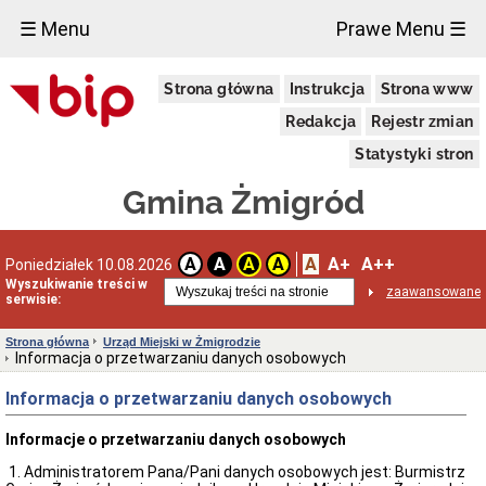
×
☰ Menu
Prawe Menu ☰
Urząd
Strona główna
Instrukcja
Strona www
Miejski
w
Redakcja
Rejestr zmian
Żmigrodzie
Informacja
Statystyki stron
o
przetwarzaniu
Gmina Żmigród
danych
osobowych
Zgłoszenia
A
A+
A++
A
A
A
A
Poniedziałek 10.08.2026
zewnętrzne
Wyszukiwanie treści w
Wiadomości
zaawansowane
serwisie:
Dane
adresowe
Strona główna
Urząd Miejski w Żmigrodzie
Informacja o przetwarzaniu danych osobowych
Dni
i
Informacja o przetwarzaniu danych osobowych
godziny
otwarcia
Informacje o przetwarzaniu danych osobowych
Kierownictwo
Urzędu
1. Administratorem Pana/Pani danych osobowych jest: Burmistrz
Referaty