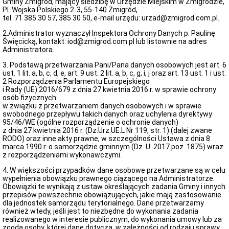
Gminy Żmigród, mający siedzibę w Urzędzie Miejskim w Żmigrodzie,
i
Pl. Wojska Polskiego 2-3, 55-140 Żmigród,
Samodzielne
tel. 71 385 30 57, 385 30 50, e-mail urzędu: urzad@zmigrod.com.pl.
Stanowiska
2.Administrator wyznaczył Inspektora Ochrony Danych p. Paulinę
Regulamin
Święcicką, kontakt: iod@zmigrod.com.pl lub listownie na adres
i
Administratora.
Schemat
Organizacyjny
3. Podstawą przetwarzania Pani/Pana danych osobowych jest art. 6
Urzędu
ust. 1 lit. a, b, c, d, e, art. 9 ust. 2 lit. a, b, c, g, i, j oraz art. 13 ust. 1 i ust.
Miejskiego
2 Rozporządzenia Parlamentu Europejskiego
w
i Rady (UE) 2016/679 z dnia 27 kwietnia 2016 r. w sprawie ochrony
Żmigrodzie
osób fizycznych
Struktura
w związku z przetwarzaniem danych osobowych i w sprawie
organizacyjna
swobodnego przepływu takich danych oraz uchylenia dyrektywy
urzędu
95/46/WE (ogólne rozporządzenie o ochronie danych)
z dnia 27 kwietnia 2016 r. (Dz.Urz.UE.L Nr 119, str. 1) (dalej zwane
Skargi
RODO) oraz inne akty prawne, w szczególności Ustawa z dnia 8
i
marca 1990 r. o samorządzie gminnym (Dz. U. 2017 poz. 1875) wraz
wnioski
z rozporządzeniami wykonawczymi.
Petycje
4. W większości przypadków dane osobowe przetwarzane są w celu
Zgromadzenia
wypełnienia obowiązku prawnego ciążącego na Administratorze.
Obowiązki te wynikają z ustaw określających zadania Gminy i innych
Budżet
przepisów powszechnie obowiązujących, jakie mają zastosowanie
Obywatelski
dla jednostek samorządu terytorialnego. Dane przetwarzamy
w
również wtedy, jeśli jest to niezbędne do wykonania zadania
Gminie
realizowanego w interesie publicznym, do wykonania umowy lub za
Żmigród
zgodą osoby, której dane dotyczą, w zależności od rodzaju sprawy.