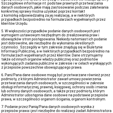
Raporty
Szczegółowe informacje nt. podstaw prawnych przetwarzania
o
danych osobowych, jakie mają zastosowanie podczas załatwiania
stanie
konkretnej sprawy można uzyskać poprzez kontakt
gminy
z komórką odpowiedzialną za jej realizację, a w niektórych
przypadkach bezpośrednio na formularzach wypełnianych przez
Deklaracja
klientów Urzędu.
dostępności
Raport
5. W większości przypadków podanie danych osobowych jest
o
wymogiem ustawowym niezbędnym do zrealizowania praw i
stanie
obowiązków stron postępowania. Niekiedy natomiast ich podanie
zapewnienia
jest dobrowolne, ale niezbędne do wykonania określonych
dostepności
czynności. Szczegóły w tym zakresie znajdują się w Biuletynie
podmiotu
Informacji Publicznej, a w niektórych przypadkach bezpośrednio na
publicznego
formularzach wypełnianych przez klientów. Dane otrzymujemy
także od innych organów władzy publicznej oraz podmiotów
Załatwianie
wykonujących zadania publiczne w zakresie i w celach wynikających
spraw
z przepisów powszechnie obowiązującego prawa.
w
Urzędzie
6. Pani/Pana dane osobowe mogą być przetwarzane również przez
Moja
podmioty, z którymi Administrator zawarł umowy powierzenia
sprawa
przetwarzania danych osobowych, w szczególności w zakresie
obsługi informatycznej, prawnej, księgowej, ochrony osób i mienia
Przetargi
lub ochrony danych osobowych, a także przez podmioty, którym
Platforma
Administrator udostępnia dane osobowe na podstawie przepisów
zakupowa
prawa, w szczególności organom ścigania, organom kontrolnym.
Zamówienia
7. Podanie przez Panią/Pana danych osobowych wynika z
publiczne
przepisów prawa i jest niezbędne do realizacji zadań Administratora