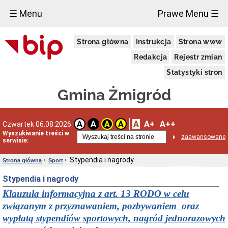
×
☰ Menu
Prawe Menu ☰
Urząd
Strona główna
Instrukcja
Strona www
Miejski
w
Redakcja
Rejestr zmian
Żmigrodzie
Informacja
Statystyki stron
o
przetwarzaniu
Gmina Żmigród
danych
osobowych
Zgłoszenia
A
A+
A++
A
A
A
A
Czwartek 06.08.2026
zewnętrzne
Wyszukiwanie treści w
Wiadomości
zaawansowane
serwisie:
Dane
adresowe
Stypendia i nagrody
Strona główna
Sport
Dni
Stypendia i nagrody
i
godziny
Klauzula informacyjna z art. 13 RODO w celu
otwarcia
związanym z przyznawaniem, pozbywaniem oraz
Kierownictwo
Urzędu
wypłatą stypendiów sportowych, nagród jednorazowych
Referaty