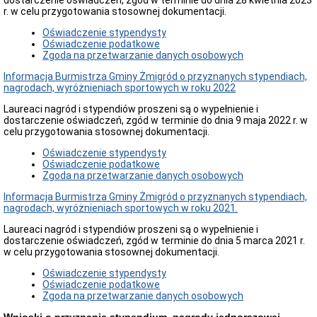
dostarczenie oświadczeń, zgód w terminie do dnia 28 kwietnia 2023
Konkursy
r. w celu przygotowania stosownej dokumentacji.
Dzierżawa
sieci
Oświadczenie stypendysty
teletechnicznej
Oświadczenie podatkowe
Zgoda na przetwarzanie danych osobowych
Plan
postępowań
Informacja Burmistrza Gminy Żmigród o przyznanych stypendiach,
o
nagrodach, wyróżnieniach sportowych w roku 2022
udzielenie
zamówień
Laureaci nagród i stypendiów proszeni są o wypełnienie i
publicznych
dostarczenie oświadczeń, zgód w terminie do dnia 9 maja 2022 r. w
celu przygotowania stosownej dokumentacji.
Rozstrzygnięcia
-
Oświadczenie stypendysty
zamówienia
Oświadczenie podatkowe
publiczne
Zgoda na przetwarzanie danych osobowych
Pojazdy
Informacja Burmistrza Gminy Żmigród o przyznanych stypendiach,
Nieruchomości
nagrodach, wyróżnieniach sportowych w roku 2021.
Zamówienia
publiczne
Laureaci nagród i stypendiów proszeni są o wypełnienie i
-
dostarczenie oświadczeń, zgód w terminie do dnia 5 marca 2021 r.
poniżej
w celu przygotowania stosownej dokumentacji.
130
tys.
Oświadczenie stypendysty
zł
Oświadczenie podatkowe
netto
Zgoda na przetwarzanie danych osobowych
Spółdzielnia