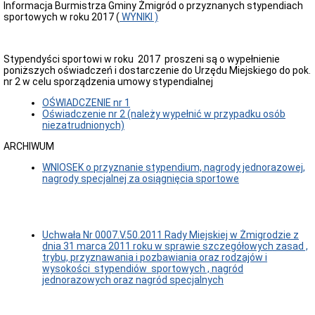
Informacja Burmistrza Gminy Żmigród o przyznanych stypendiach
Archiwum
sportowych w roku 2017 (
WYNIKI )
Poradnik
interesanta
(jak
załatwić
Stypendyści sportowi w roku 2017 proszeni są o wypełnienie
sprawę?)
poniższych oświadczeń i dostarczenie do Urzędu Miejskiego do pok.
nr 2 w celu sporządzenia umowy stypendialnej
Alkohole
Deklaracje
OŚWIADCZENIE nr 1
i
Oświadczenie nr 2 (należy wypełnić w przypadku osób
informacje
niezatrudnionych)
podatkowe
ARCHIWUM
Dowody
osobiste
WNIOSEK o przyznanie stypendium, nagrody jednorazowej,
Drogi
nagrody specjalnej za osiągnięcia sportowe
Działalność
gospodarcza
Rejestracja
miejsc
Uchwała Nr 0007.V.50.2011 Rady Miejskiej w Żmigrodzie z
noclegowych
dnia 31 marca 2011 roku w sprawie szczegółowych zasad ,
trybu, przyznawania i pozbawiania oraz rodzajów i
Gospodarka
wysokości stypendiów sportowych , nagród
nieruchomościami
jednorazowych oraz nagród specjalnych
Imprezy
masowe