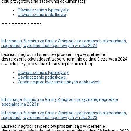
celu przygotowania stosownej dokumentacji.
Raporty
o
Oświadczenie stypendysty
stanie
Oświadczenie podatkowe
gminy
Deklaracja
---------------------------
dostępności
Raport
o
Informacja Burmistrza Gminy Żmigród o przyznanych stypendiach,
stanie
nagrodach, wyróżnieniach sportowych w roku 2024
zapewnienia
dostepności
Laureaci nagród i stypendiów proszeni są o wypełnienie i
podmiotu
dostarczenie oświadczeń, zgód w terminie do dnia 3 czerwca 2024
publicznego
r. w celu przygotowania stosownej dokumentacji.
Załatwianie
Oświadczenie stypendysty
spraw
Oświadczenie podatkowe
w
Zgoda na przetwarzanie danych osobowych
Urzędzie
Moja
sprawa
Informacja Burmistrza Gminy Żmigród o przyznanej nagrodzie
Przetargi
specjalnej na 2023 r.
Platforma
Informacja Burmistrza Gminy Żmigród o przyznanych stypendiach,
zakupowa
nagrodach, wyróżnieniach sportowych w roku 2023
Zamówienia
publiczne
Laureaci nagród i stypendiów proszeni są o wypełnienie i