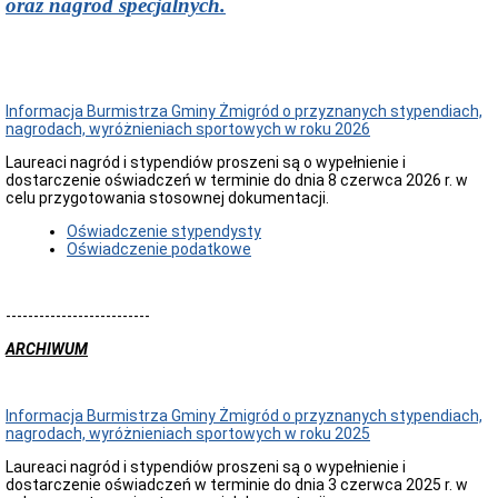
oraz nagród specjalnych.
i
Samodzielne
Stanowiska
Regulamin
i
Informacja Burmistrza Gminy Żmigród o przyznanych stypendiach,
Schemat
nagrodach, wyróżnieniach sportowych w roku 2026
Organizacyjny
Urzędu
Laureaci nagród i stypendiów proszeni są o wypełnienie i
Miejskiego
dostarczenie oświadczeń w terminie do dnia 8 czerwca 2026 r. w
w
celu przygotowania stosownej dokumentacji.
Żmigrodzie
Struktura
Oświadczenie stypendysty
organizacyjna
Oświadczenie podatkowe
urzędu
Skargi
i
--------------------------
wnioski
ARCHIWUM
Petycje
Zgromadzenia
Budżet
Informacja Burmistrza Gminy Żmigród o przyznanych stypendiach,
Obywatelski
nagrodach, wyróżnieniach sportowych w roku 2025
w
Gminie
Laureaci nagród i stypendiów proszeni są o wypełnienie i
Żmigród
dostarczenie oświadczeń w terminie do dnia 3 czerwca 2025 r. w