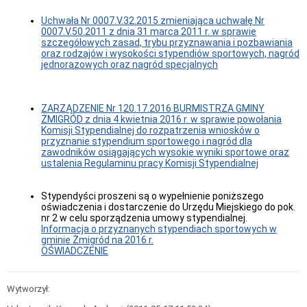
Małżeństwa
|
Uchwała Nr 0007.V.32.2015 zmieniająca uchwałę Nr
Narodziny
0007.V.50.2011 z dnia 31 marca 2011 r. w sprawie
|
szczegółowych zasad, trybu przyznawania i pozbawiania
Zgony
oraz rodzajów i wysokości stypendiów sportowych, nagród
Meldunki
jednorazowych oraz nagród specjalnych
Mieszkania
Wsparcie
pracodawców
ZARZĄDZENIE Nr 120.17.2016 BURMISTRZA GMINY
w
ŻMIGRÓD z dnia 4 kwietnia 2016 r. w sprawie powołania
kształceniu
Komisji Stypendialnej do rozpatrzenia wniosków o
młodocianych
przyznanie stypendium sportowego i nagród dla
zawodników osiągających wysokie wyniki sportowe oraz
Ochrona
ustalenia Regulaminu pracy Komisji Stypendialnej
środowiska
Planowanie
i
Stypendyści proszeni są o wypełnienie poniższego
zagospodarowanie
oświadczenia i dostarczenie do Urzędu Miejskiego do pok.
przestrzenne
nr 2 w celu sporządzenia umowy stypendialnej.
oraz
Informacja o przyznanych stypendiach sportowych w
budownictwo
gminie Żmigród na 2016 r.
OŚWIADCZENIE
Podatki
i
opłaty
Wytworzył:
lokalne
Pożytek