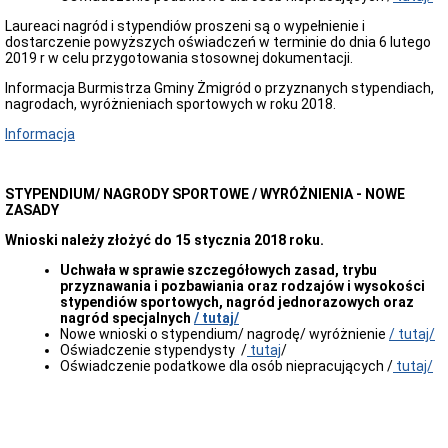
Jana
Laureaci nagród i stypendiów proszeni są o wypełnienie i
Chrzciciela
dostarczenie powyższych oświadczeń w terminie do dnia 6 lutego
w
2019 r w celu przygotowania stosownej dokumentacji.
Powidzku
Zamówienia
Informacja Burmistrza Gminy Żmigród o przyznanych stypendiach,
publiczne
nagrodach, wyróżnieniach sportowych w roku 2018.
-
Parafia
Informacja
Rzymskokatolicka
pw.
Św.
STYPENDIUM/ NAGRODY SPORTOWE / WYRÓŻNIENIA - NOWE
Karola
ZASADY
Boromeusza
w
Wnioski należy złożyć do 15 stycznia 2018 roku.
Radziądzu
Oświadczenia
Uchwała
w sprawie szczegółowych zasad, trybu
majątkowe
przyznawania i pozbawiania oraz rodzajów i wysokości
stypendiów sportowych, nagród jednorazowych oraz
Radni
nagród specjalnych
/ tutaj/
Rady
Nowe wnioski o stypendium/ nagrodę/ wyróżnienie
/ tutaj/
Miejskiej
Oświadczenie stypendysty /
tutaj
/
Kierownicy
Oświadczenie podatkowe dla osób niepracujących /
tutaj/
Jednostek
Organizacyjnych
Kierownictwo
urzędu