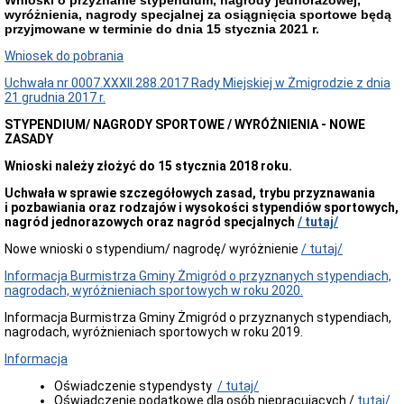
Wnioski o przyznanie stypendium, nagrody jednorazowej,
Mieszkaniowa
wyróżnienia, nagrody specjalnej za osiągnięcia sportowe będą
w
przyjmowane w terminie do dnia 15 stycznia 2021 r.
Żmigrodzie
Wniosek do pobrania
Spółdzielnia
Mieszkaniowa
Uchwała nr 0007.XXXII.288.2017 Rady Miejskiej w Żmigrodzie z dnia
w
21 grudnia 2017 r.
Żmigrodzie
przetarg:
STYPENDIUM/ NAGRODY SPORTOWE / WYRÓŻNIENIA - NOWE
sprzedaż
ZASADY
nieruchomości
Wnioski należy złożyć do 15 stycznia 2018 roku.
Nabór
partnerów
Uchwała
w sprawie szczegółowych zasad, trybu przyznawania
Zamówienia
i pozbawiania oraz rodzajów i wysokości stypendiów sportowych,
publiczne
nagród jednorazowych oraz nagród specjalnych
/ tutaj/
-
Gminny
Nowe wnioski o stypendium/ nagrodę/ wyróżnienie
/ tutaj/
Ośrodek
Informacja Burmistrza Gminy Żmigród o przyznanych stypendiach,
Pomocy
nagrodach, wyróżnieniach sportowych w roku 2020.
Społecznej
Zamówienia
Informacja Burmistrza Gminy Żmigród o przyznanych stypendiach,
publiczne
nagrodach, wyróżnieniach sportowych w roku 2019.
-
Parafia
Informacja
Rzymskokatolicka
pw.
Oświadczenie stypendysty
/ tutaj/
Św.
Oświadczenie podatkowe dla osób niepracujących /
tutaj/