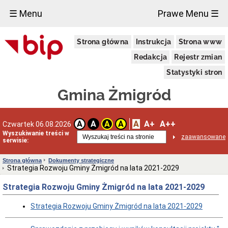
×
☰ Menu
Prawe Menu ☰
Urząd
Strona główna
Instrukcja
Strona www
Miejski
w
Redakcja
Rejestr zmian
Żmigrodzie
Informacja
Statystyki stron
o
przetwarzaniu
Gmina Żmigród
danych
osobowych
Zgłoszenia
A
A+
A++
A
A
A
A
Czwartek 06.08.2026
zewnętrzne
Wyszukiwanie treści w
Wiadomości
zaawansowane
serwisie:
Dane
adresowe
Strona główna
Dokumenty strategiczne
Strategia Rozwoju Gminy Żmigród na lata 2021-2029
Dni
i
Strategia Rozwoju Gminy Żmigród na lata 2021-2029
godziny
otwarcia
Strategia Rozwoju Gminy Żmigród na lata 2021-2029
Kierownictwo
Urzędu
Referaty