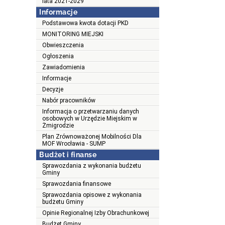
lata 2021-2029
Informacje
Podstawowa kwota dotacji PKD
MONITORING MIEJSKI
Obwieszczenia
Ogłoszenia
Zawiadomienia
Informacje
Decyzje
Nabór pracowników
Informacja o przetwarzaniu danych
osobowych w Urzędzie Miejskim w
Żmigrodzie
Plan Zrównoważonej Mobilności Dla
MOF Wrocławia - SUMP
Budżet i finanse
Sprawozdania z wykonania budżetu
Gminy
Sprawozdania finansowe
Sprawozdania opisowe z wykonania
budżetu Gminy
Opinie Regionalnej Izby Obrachunkowej
Budżet Gminy