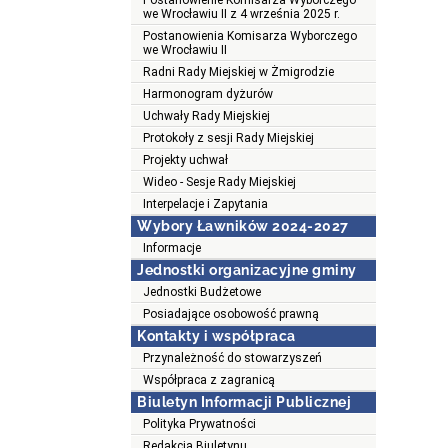
Postanowienie Komisarza Wyborczego
we Wrocławiu II z 4 września 2025 r.
Postanowienia Komisarza Wyborczego
we Wrocławiu II
Radni Rady Miejskiej w Żmigrodzie
Harmonogram dyżurów
Uchwały Rady Miejskiej
Protokoły z sesji Rady Miejskiej
Projekty uchwał
Wideo - Sesje Rady Miejskiej
Interpelacje i Zapytania
Wybory Ławników 2024-2027
Informacje
Jednostki organizacyjne gminy
Jednostki Budżetowe
Posiadające osobowość prawną
Kontakty i współpraca
Przynależność do stowarzyszeń
Współpraca z zagranicą
Biuletyn Informacji Publicznej
Polityka Prywatności
Redakcja Biuletynu