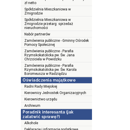
zł netto
Spółdzielnia Mieszkaniowa w
Żmigrodzie
Spółdzielnia Mieszkaniowa w
Żmigrodzie przetarg: sprzedaż
nieruchomości
Nabór partnerów
Zamówienia publiczne - Gminny Ośrodek
Pomocy Społecznej
Zamówienia publiczne - Parafia
Rzymskokatolicka pw. Św. Jana
Chrzciciela w Powidzku
Zamówienia publiczne - Parafia
Rzymskokatolicka pw. Św. Karola
Boromeusza w Radziądzu
Oświadczenia majątkowe
Radni Rady Miejskiej
Kierownicy Jednostek Organizacyjnych
Kierownictwo urzędu
Archiwum
Poradnik interesanta (jak
załatwić sprawę?)
Alkohole
Deklaracje i informacje podatkowe