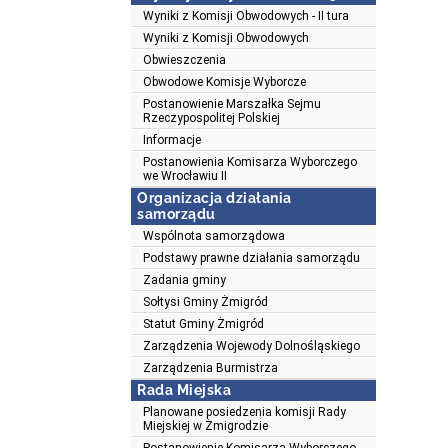
Wyniki z Komisji Obwodowych - II tura
Wyniki z Komisji Obwodowych
Obwieszczenia
Obwodowe Komisje Wyborcze
Postanowienie Marszałka Sejmu
Rzeczypospolitej Polskiej
Informacje
Postanowienia Komisarza Wyborczego
we Wrocławiu II
Organizacja działania
samorządu
Wspólnota samorządowa
Podstawy prawne działania samorządu
Zadania gminy
Sołtysi Gminy Żmigród
Statut Gminy Żmigród
Zarządzenia Wojewody Dolnośląskiego
Zarządzenia Burmistrza
Rada Miejska
Planowane posiedzenia komisji Rady
Miejskiej w Żmigrodzie