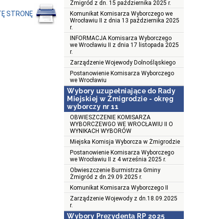
Żmigród z dn. 15 października 2025 r.
TĘ STRONĘ
Komunikat Komisarza Wyborczego we
Wrocławiu II z dnia 13 października 2025
r.
INFORMACJA Komisarza Wyborczego
we Wrocławiu II z dnia 17 listopada 2025
r.
Zarządzenie Wojewody Dolnośląskiego
Postanowienie Komisarza Wyborczego
we Wrocławiu
Wybory uzupełniające do Rady
Miejskiej w Żmigrodzie - okręg
wyborczy nr 11
OBWIESZCZENIE KOMISARZA
WYBORCZEWGO WE WROCŁAWIU II O
WYNIKACH WYBORÓW
Miejska Komisja Wyborcza w Żmigrodzie
Postanowienie Komisarza Wyborczego
we Wrocławiu II z 4 września 2025 r.
Obwieszczenie Burmistrza Gminy
Żmigród z dn.29.09.2025 r.
Komunikat Komisarza Wyborczego II
Zarządzenie Wojewody z dn.18.09.2025
r.
Wybory Prezydenta RP 2025