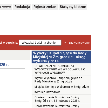
na www
Redakcja
Rejestr zmian
Statystyki stron
i w serwisie:
zaawansowane
Wybory uzupełniające do Rady
Miejskiej w Żmigrodzie - okręg
wyborczy nr 14
25 r.
OBWIESZCZENIE KOMISARZA
WYBORCZEWGO WE WROCŁAWIU II O
WYNIKACH WYBORÓW
Wyniki Wyborów Uzupełniających do
Rady Miejskiej w Żmigrodzie
Miejska Komisja Wyborcza w Żmigrodzie
Komisje Obwodowe
Obwieszczenie Burmistrza Gminy
Żmigród z dn. 12 listopada 2025 r.
Obwieszczenie Burmistrza Gminy