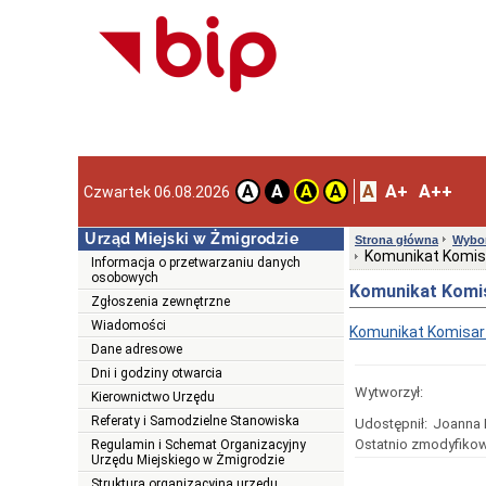
A
A+
A++
A
A
A
A
Czwartek 06.08.2026
Urząd Miejski w Żmigrodzie
Strona główna
Wybor
Komunikat Komisa
Informacja o przetwarzaniu danych
osobowych
Komunikat Komis
Zgłoszenia zewnętrzne
Wiadomości
Komunikat Komisarz
Dane adresowe
Dni i godziny otwarcia
Wytworzył:
Kierownictwo Urzędu
Referaty i Samodzielne Stanowiska
Udostępnił:
Joanna 
Ostatnio zmodyfikow
Regulamin i Schemat Organizacyjny
Urzędu Miejskiego w Żmigrodzie
Struktura organizacyjna urzędu