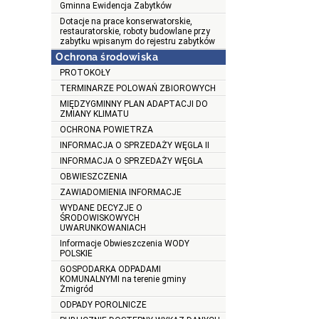
Gminna Ewidencja Zabytków
Dotacje na prace konserwatorskie,
restauratorskie, roboty budowlane przy
zabytku wpisanym do rejestru zabytków
Ochrona środowiska
PROTOKOŁY
TERMINARZE POLOWAŃ ZBIOROWYCH
MIĘDZYGMINNY PLAN ADAPTACJI DO
ZMIANY KLIMATU
OCHRONA POWIETRZA
INFORMACJA O SPRZEDAŻY WĘGLA II
INFORMACJA O SPRZEDAŻY WĘGLA
OBWIESZCZENIA
ZAWIADOMIENIA INFORMACJE
WYDANE DECYZJE O
ŚRODOWISKOWYCH
UWARUNKOWANIACH
Informacje Obwieszczenia WODY
POLSKIE
GOSPODARKA ODPADAMI
KOMUNALNYMI na terenie gminy
Żmigród
ODPADY POROLNICZE