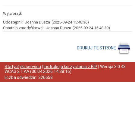
i
Samodzielne
Wytworzył:
Stanowiska
Regulamin
Udostępnił:
Joanna Dusza
(2025-09-24 15:48:36)
i
Ostatnio zmodyfikował:
Joanna Dusza
(2025-09-24 15:48:39)
Schemat
Organizacyjny
Urzędu
Miejskiego
DRUKUJ TĘ STRONĘ
w
Żmigrodzie
Struktura
Statystyki serwisu
|
Instrukcja korzystania z BIP
| Wersja
3.0.43
organizacyjna
WCAG 2.1 AA
(
30.04.2026 14:38:16
)
urzędu
liczba odwiedzin:
326658
Skargi
i
wnioski
Petycje
Zgromadzenia
Budżet
Obywatelski
w
Gminie
Żmigród