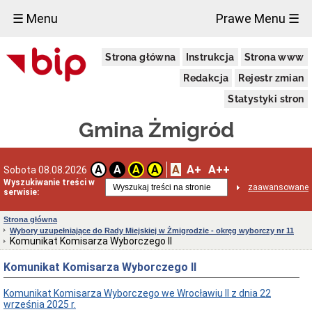
×
☰ Menu
Prawe Menu ☰
Urząd
Strona główna
Instrukcja
Strona www
Miejski
w
Redakcja
Rejestr zmian
Żmigrodzie
Informacja
Statystyki stron
o
przetwarzaniu
Gmina Żmigród
danych
osobowych
Zgłoszenia
A
A+
A++
A
A
A
A
Sobota 08.08.2026
zewnętrzne
Wyszukiwanie treści w
Wiadomości
zaawansowane
serwisie:
Dane
adresowe
Strona główna
Wybory uzupełniające do Rady Miejskiej w Żmigrodzie - okręg wyborczy nr 11
Dni
Komunikat Komisarza Wyborczego II
i
godziny
Komunikat Komisarza Wyborczego II
otwarcia
Kierownictwo
Komunikat Komisarza Wyborczego we Wrocławiu II z dnia 22
Urzędu
września 2025 r.
Referaty