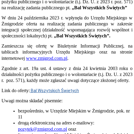
pożytku publicznego i o wolontariacie (t.j. Dz. U. z 2023 r. poz. 571)
Raporty
o
na realizację zadania publicznego pt.
„Bal Wszystkich Świętych”
stanie
gminy
W dniu 24 października 2023 r. wpłynęła do Urzędu Miejskiego w
Deklaracja
Żmigrodzie oferta na realizację zadania publicznego w zakresie
dostępności
integracji społecznej (działalność wspomagająca rozwój wspólnot i
Raport
społeczności lokalnych) pt.
„Bal Wszystkich Świętych”.
o
stanie
Zamieszcza się ofertę w Biuletynie Informacji Publicznej, na
zapewnienia
tablicach informacyjnych Urzędu Miejskiego oraz na stronie
dostepności
internetowej
www.zmigrod.com.pl
.
podmiotu
publicznego
Zgodnie z art. 19a ust. 4 ustawy z dnia 24 kwietnia 2003 roku o
Załatwianie
działalności pożytku publicznego i o wolontariacie (t.j. Dz. U. z 2023
spraw
r. poz. 571), każdy może zgłaszać uwagi dotyczące złożonej oferty.
w
Urzędzie
Link do oferty:
Bal Wszytskich Świetych
Moja
sprawa
Uwagi można składać pisemnie:
Przetargi
Platforma
bezpośrednio, w Urzędzie Miejskim w Żmigrodzie, pok. nr
zakupowa
11
Zamówienia
drogą elektroniczną na adres e-mailowy:
publiczne
pozytek@zmigrod.com.pl
oraz