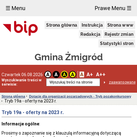
×
☰ Menu
Prawe Menu ☰
Urząd
Strona główna
Instrukcja
Strona www
Miejski
w
Redakcja
Rejestr zmian
Żmigrodzie
Informacja
Statystyki stron
o
przetwarzaniu
Gmina Żmigród
danych
osobowych
Zgłoszenia
A
A+
A++
A
A
A
A
Czwartek 06.08.2026
zewnętrzne
Wyszukiwanie treści w
Wiadomości
zaawansowane
serwisie:
Dane
adresowe
Strona główna
Dotacje dla organizacji pozarzadowych - Tryb pozakonkursowy
Tryb 19a - oferty na 2023 r.
Dni
i
Tryb 19a - oferty na 2023 r.
godziny
otwarcia
Informacje ogólne
:
Kierownictwo
Urzędu
Prosimy o zapoznanie się z klauzulą informacyjną dotyczącą
Referaty