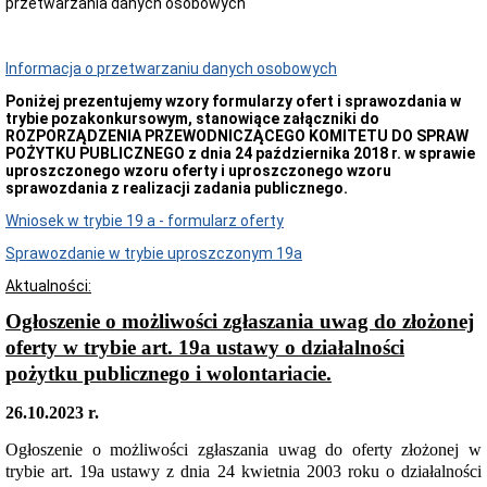
przetwarzania danych osobowych
i
Samodzielne
Stanowiska
Informacja o przetwarzaniu danych osobowych
Regulamin
i
Poniżej prezentujemy wzory formularzy ofert i sprawozdania w
Schemat
trybie pozakonkursowym, stanowiące załączniki do
Organizacyjny
ROZPORZĄDZENIA PRZEWODNICZĄCEGO KOMITETU DO SPRAW
Urzędu
POŻYTKU PUBLICZNEGO z dnia 24 października 2018 r. w sprawie
Miejskiego
uproszczonego wzoru oferty i uproszczonego wzoru
w
sprawozdania z realizacji zadania publicznego.
Żmigrodzie
Wniosek w trybie 19 a - formularz oferty
Struktura
organizacyjna
Sprawozdanie w trybie uproszczonym 19a
urzędu
Skargi
Aktualności:
i
Ogłoszenie o możliwości zgłaszania uwag do złożonej
wnioski
oferty w trybie art. 19a ustawy o działalności
Petycje
pożytku publicznego i wolontariacie.
Zgromadzenia
Budżet
26.10.2023 r.
Obywatelski
w
Ogłoszenie o możliwości zgłaszania uwag do oferty złożonej w
Gminie
Żmigród
trybie art. 19a ustawy z dnia 24 kwietnia 2003 roku o działalności