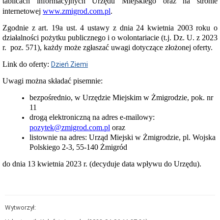
tablicach informacyjnych Urzędu Miejskiego oraz na stronie
Mieszkaniowa
internetowej
www.zmigrod.com.pl
.
w
Żmigrodzie
Zgodnie z art. 19a ust. 4 ustawy z dnia 24 kwietnia 2003 roku o
Spółdzielnia
działalności pożytku publicznego i o wolontariacie (t.j. Dz. U. z 2023
Mieszkaniowa
r. poz. 571), każdy może zgłaszać uwagi dotyczące złożonej oferty.
w
Żmigrodzie
Link do oferty:
przetarg:
Dzień Ziemi
sprzedaż
nieruchomości
Uwagi można składać pisemnie:
Nabór
bezpośrednio, w Urzędzie Miejskim w Żmigrodzie, pok. nr
partnerów
11
Zamówienia
drogą elektroniczną na adres e-mailowy:
publiczne
-
pozytek@zmigrod.com.pl
oraz
Gminny
listownie na adres: Urząd Miejski w Żmigrodzie, pl. Wojska
Ośrodek
Polskiego 2-3, 55-140 Żmigród
Pomocy
Społecznej
do dnia 13 kwietnia 2023 r. (decyduje data wpływu do Urzędu).
Zamówienia
publiczne
-
Parafia
Rzymskokatolicka
Wytworzył:
pw.
Św.