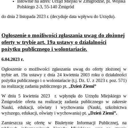
Konkursy
listownie na adres: Urząd Miejski w Żmigrodzie, pl. Wojska
Polskiego 2-3, 55-140 Żmigród
Dzierżawa
sieci
do dnia 2 listopada 2023 r. (decyduje data wpływu do Urzędu).
teletechnicznej
Plan
postępowań
o
Ogłoszenie o możliwości zgłaszania uwag do złożonej
udzielenie
oferty w trybie art. 19a ustawy o działalności
zamówień
publicznych
pożytku publicznego i wolontariacie.
Rozstrzygnięcia
-
6.04.2023 r.
zamówienia
publiczne
Ogłoszenie o możliwości zgłaszania uwag do oferty złożonej w
Pojazdy
trybie art. 19a ustawy z dnia 24 kwietnia 2003 roku o działalności
pożytku publicznego i o wolontariacie (t.j. Dz. U. z 2023 r. poz. 571)
Nieruchomości
na realizację zadania publicznego pt. „
Dzień Ziemi”
Zamówienia
publiczne
W dniu 5 kwietnia 2023 r. wpłynęła do Urzędu Miejskiego w
-
poniżej
Żmigrodzie oferta na realizację zadania publicznego w zakresie
130
Nauki, edukacji, oświaty i wychowania (Nauki, szkolnictwa
tys.
wyższego, edukacji, oświaty i wychowania) pt.
„Dzień Ziemi”.
zł
netto
Zamieszcza się ofertę w Biuletynie Informacji Publicznej, na
Spółdzielnia