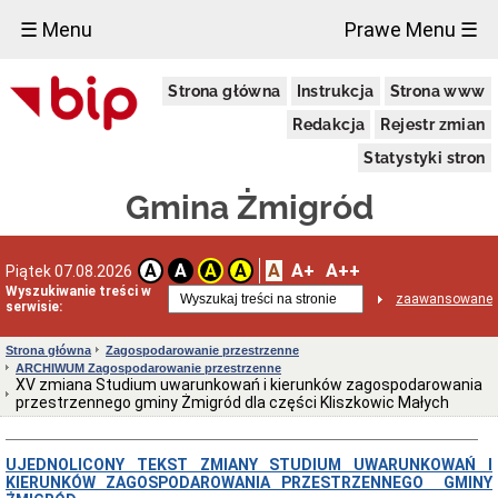
×
☰ Menu
Prawe Menu ☰
Urząd
Strona główna
Instrukcja
Strona www
Miejski
w
Redakcja
Rejestr zmian
Żmigrodzie
Informacja
Statystyki stron
o
przetwarzaniu
Gmina Żmigród
danych
osobowych
Zgłoszenia
A
A+
A++
A
A
A
A
Piątek 07.08.2026
zewnętrzne
Wyszukiwanie treści w
Wiadomości
zaawansowane
serwisie:
Dane
adresowe
Strona główna
Zagospodarowanie przestrzenne
ARCHIWUM Zagospodarowanie przestrzenne
Dni
XV zmiana Studium uwarunkowań i kierunków zagospodarowania
i
przestrzennego gminy Żmigród dla części Kliszkowic Małych
godziny
otwarcia
Kierownictwo
UJEDNOLICONY TEKST ZMIANY STUDIUM UWARUNKOWAŃ I
Urzędu
KIERUNKÓW ZAGOSPODAROWANIA PRZESTRZENNEGO GMINY
Referaty