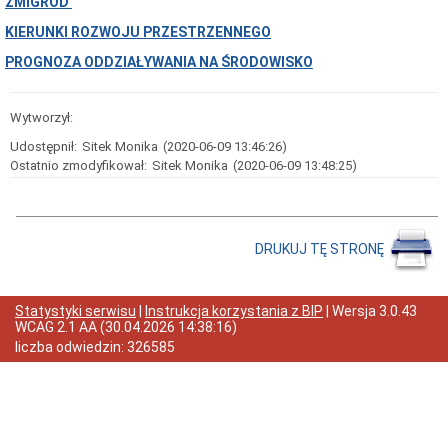
ŻMIGRÓD
i
Samodzielne
KIERUNKI ROZWOJU PRZESTRZENNEGO
Stanowiska
PROGNOZA ODDZIAŁYWANIA NA ŚRODOWISKO
Regulamin
i
Schemat
Wytworzył:
Organizacyjny
Urzędu
Udostępnił:
Sitek Monika
(2020-06-09 13:46:26)
Miejskiego
Ostatnio zmodyfikował:
w
Sitek Monika
(2020-06-09 13:48:25)
Żmigrodzie
Struktura
organizacyjna
urzędu
DRUKUJ TĘ STRONĘ
Skargi
i
wnioski
Statystyki serwisu
|
Instrukcja korzystania z BIP
| Wersja
3.0.43
Petycje
WCAG 2.1 AA
(
30.04.2026 14:38:16
)
Zgromadzenia
liczba odwiedzin:
326585
Budżet
Obywatelski
w
Gminie
Żmigród