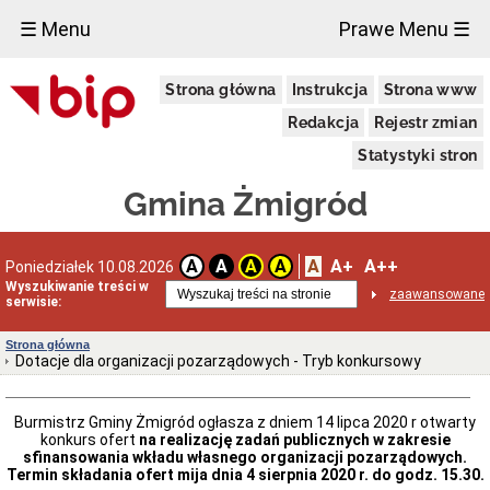
×
☰ Menu
Prawe Menu ☰
Urząd
Strona główna
Instrukcja
Strona www
Miejski
w
Redakcja
Rejestr zmian
Żmigrodzie
Informacja
Statystyki stron
o
przetwarzaniu
Gmina Żmigród
danych
osobowych
Zgłoszenia
A
A+
A++
A
A
A
A
Poniedziałek 10.08.2026
zewnętrzne
Wyszukiwanie treści w
Wiadomości
zaawansowane
serwisie:
Dane
adresowe
Strona główna
Dotacje dla organizacji pozarządowych - Tryb konkursowy
Dni
i
godziny
otwarcia
Burmistrz Gminy Żmigród ogłasza z dniem 14 lipca 2020 r otwarty
konkurs ofert
na realizację zadań publicznych w zakresie
Kierownictwo
sfinansowania wkładu własnego organizacji pozarządowych.
Urzędu
Termin składania ofert mija dnia 4 sierpnia 2020 r. do godz. 15.30.
Referaty