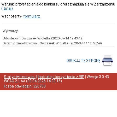
i
Warunki przystąpienia do konkursu ofert znajdują się w Zarządzeniu
Samodzielne
( tutaj)
Stanowiska
Wzór oferty-
formularz
Regulamin
i
Schemat
Wytworzył:
Organizacyjny
Urzędu
Udostępnił:
Owczarek Wioletta
(2020-07-14 12:43:12)
Miejskiego
Ostatnio zmodyfikował:
w
Owczarek Wioletta
(2020-07-14 12:46:59)
Żmigrodzie
Struktura
organizacyjna
DRUKUJ TĘ STRONĘ
urzędu
Skargi
i
wnioski
Statystyki serwisu
|
Instrukcja korzystania z BIP
| Wersja
3.0.43
WCAG 2.1 AA
(
30.04.2026 14:38:16
)
Petycje
liczba odwiedzin:
326788
Zgromadzenia
Budżet
Obywatelski
w
Gminie
Żmigród