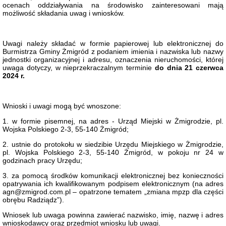
Konkursy
ocenach oddziaływania na środowisko zainteresowani mają
możliwość składania uwag i wniosków.
Dzierżawa
sieci
teletechnicznej
Plan
Uwagi należy składać w formie papierowej lub elektronicznej do
postępowań
Burmistrza Gminy Żmigród z podaniem imienia i nazwiska lub nazwy
o
jednostki organizacyjnej i adresu, oznaczenia nieruchomości, której
udzielenie
uwaga dotyczy, w nieprzekraczalnym terminie
do dnia 21 czerwca
zamówień
2024 r.
publicznych
Rozstrzygnięcia
-
Wnioski i uwagi mogą być wnoszone:
zamówienia
publiczne
1. w formie pisemnej, na adres - Urząd Miejski w Żmigrodzie, pl.
Wojska Polskiego 2-3, 55-140 Żmigród;
Pojazdy
Nieruchomości
2. ustnie do protokołu w siedzibie Urzędu Miejskiego w Żmigrodzie,
pl. Wojska Polskiego 2-3, 55-140 Żmigród, w pokoju nr 24 w
Zamówienia
godzinach pracy Urzędu;
publiczne
-
3. za pomocą środków komunikacji elektronicznej bez konieczności
poniżej
opatrywania ich kwalifikowanym podpisem elektronicznym (na adres
130
agn@zmigrod.com.pl – opatrzone tematem „zmiana mpzp dla części
tys.
obrębu Radziądz”).
zł
netto
Wniosek lub uwaga powinna zawierać nazwisko, imię, nazwę i adres
wnioskodawcy oraz przedmiot wniosku lub uwagi.
Spółdzielnia