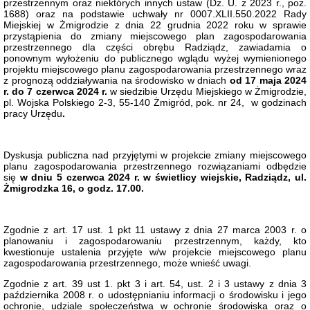
przestrzennym oraz niektórych innych ustaw (Dz. U. z 2023 r., poz.
Raporty
1688)
oraz na podstawie uchwały
nr 0007.XLII.550.2022
Rady
o
Miejskiej w Żmigrodzie
z dnia 22 grudnia 2022 roku w sprawie
stanie
przystąpienia do zmiany miejscowego plan zagospodarowania
gminy
przestrzennego dla części obrębu Radziądz,
zawiadamia o
Deklaracja
ponownym wyłożeniu do publicznego wglądu wyżej wymienionego
dostępności
projektu miejscowego planu zagospodarowania przestrzennego wraz
z prognozą oddziaływania na środowisko w
dniach
od 17 maja 2024
Raport
r. do 7 czerwca 2024 r
.
w siedzibie Urzędu Miejskiego w Żmigrodzie,
o
pl. Wojska Polskiego 2-3, 55-140 Żmigród, pok. nr 24, w godzinach
stanie
pracy Urzędu
.
zapewnienia
dostepności
podmiotu
publicznego
Dyskusja publiczna nad przyjętymi w projekcie zmiany miejscowego
Załatwianie
planu zagospodarowania przestrzennego rozwiązaniami odbędzie
spraw
się
w dniu 5 czerwca 2024 r.
w świetlicy wiejskie, Radziądz, ul.
w
Żmigrodzka 16, o godz. 17.00.
Urzędzie
Moja
sprawa
Zgodnie z art. 17 ust. 1 pkt 11 ustawy z dnia 27 marca 2003 r. o
Przetargi
planowaniu i zagospodarowaniu przestrzennym, każdy, kto
kwestionuje ustalenia przyjęte w/w projekcie miejscowego planu
Platforma
zagospodarowania przestrzennego, może wnieść uwagi.
zakupowa
Zgodnie z art. 39 ust 1. pkt 3 i art. 54, ust. 2 i 3 ustawy z dnia 3
Zamówienia
października 2008 r. o udostępnianiu informacji o środowisku i jego
publiczne
ochronie, udziale społeczeństwa w ochronie środowiska oraz o