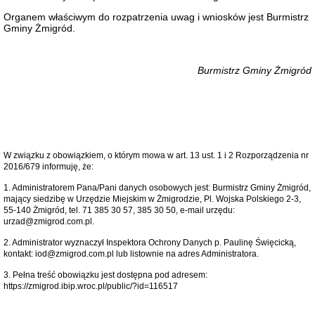
Mieszkaniowa
Organem właściwym do rozpatrzenia uwag i wniosków jest Burmistrz
w
Gminy Żmigród.
Żmigrodzie
Spółdzielnia
Mieszkaniowa
w
Burmistrz Gminy Żmigród
Żmigrodzie
przetarg:
sprzedaż
nieruchomości
Nabór
partnerów
W związku z obowiązkiem, o którym mowa w art. 13 ust. 1 i 2 Rozporządzenia nr
Zamówienia
2016/679 informuję, że:
publiczne
-
1. Administratorem Pana/Pani danych osobowych jest: Burmistrz Gminy Żmigród,
Gminny
mający siedzibę w Urzędzie Miejskim w Żmigrodzie, Pl. Wojska Polskiego 2-3,
Ośrodek
55-140 Żmigród, tel. 71 385 30 57, 385 30 50, e-mail urzędu:
Pomocy
urzad@zmigrod.com.pl.
Społecznej
2. Administrator wyznaczył Inspektora Ochrony Danych p. Paulinę Święcicką,
Zamówienia
kontakt: iod@zmigrod.com.pl lub listownie na adres Administratora.
publiczne
-
3. Pełna treść obowiązku jest dostępna pod adresem:
Parafia
https://zmigrod.ibip.wroc.pl/public/?id=116517
Rzymskokatolicka
pw.
Św.