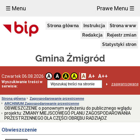
×
☰ Menu
Prawe Menu ☰
Urząd
Strona główna
Instrukcja
Strona www
Miejski
w
Redakcja
Rejestr zmian
Żmigrodzie
Informacja
Statystyki stron
o
przetwarzaniu
Gmina Żmigród
danych
osobowych
Zgłoszenia
A
A+
A++
A
A
A
A
Czwartek 06.08.2026
zewnętrzne
Wyszukiwanie treści w
Wiadomości
zaawansowane
serwisie:
Dane
adresowe
Strona główna
Zagospodarowanie przestrzenne
ARCHIWUM Zagospodarowanie przestrzenne
Dni
OBWIESZCZENIE o ponownym wyłożeniu do publicznego wglądu
i
projektu: ZMIANY MIEJSCOWEGO PLANU ZAGOSPODAROWANIA
godziny
PRZESTRZENNEGO DLA CZĘŚCI OBRĘBU RADZIĄDZ
otwarcia
Kierownictwo
Obwieszczenie
Urzędu
Referaty