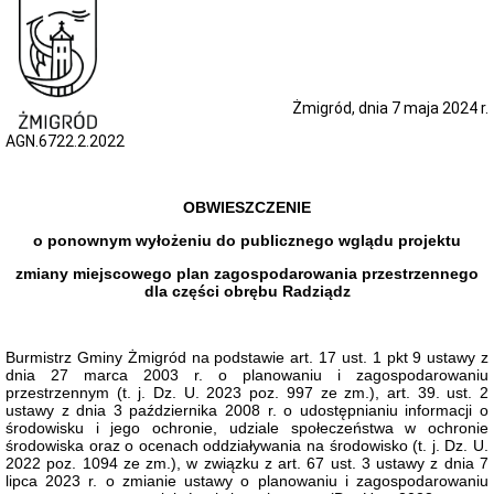
i
Samodzielne
Stanowiska
Regulamin
i
Żmigród, dnia 7 maja 2024 r.
Schemat
Organizacyjny
AGN.6722.2.2022
Urzędu
Miejskiego
w
Żmigrodzie
OBWIESZCZENIE
Struktura
o ponownym wyłożeniu do publicznego wglądu projektu
organizacyjna
urzędu
zmiany miejscowego plan zagospodarowania przestrzennego
Skargi
dla części obrębu Radziądz
i
wnioski
Petycje
Burmistrz Gminy Żmigród
na podstawie art. 17 ust. 1 pkt 9 ustawy z
dnia 27 marca 2003 r. o planowaniu i zagospodarowaniu
Zgromadzenia
przestrzennym (t. j. Dz. U. 2023 poz. 997 ze zm.), art. 39. ust. 2
Budżet
ustawy z dnia 3 października 2008 r. o udostępnianiu informacji o
Obywatelski
środowisku i jego ochronie, udziale społeczeństwa w ochronie
w
środowiska oraz o ocenach
oddziaływania na środowisko (
t. j. Dz. U.
Gminie
2022 poz. 1094 ze zm.
),
w związku z art. 67 ust. 3 ustawy z dnia 7
Żmigród
lipca 2023 r. o zmianie ustawy o planowaniu i zagospodarowaniu