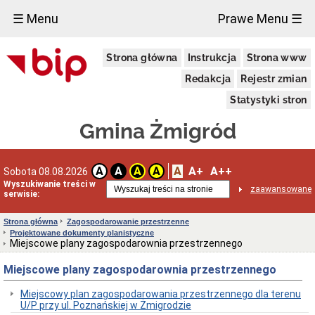
×
☰ Menu
Prawe Menu ☰
Urząd
Strona główna
Instrukcja
Strona www
Miejski
w
Redakcja
Rejestr zmian
Żmigrodzie
Informacja
Statystyki stron
o
przetwarzaniu
Gmina Żmigród
danych
osobowych
Zgłoszenia
A
A+
A++
A
A
A
A
Sobota 08.08.2026
zewnętrzne
Wyszukiwanie treści w
Wiadomości
zaawansowane
serwisie:
Dane
adresowe
Strona główna
Zagospodarowanie przestrzenne
Projektowane dokumenty planistyczne
Dni
Miejscowe plany zagospodarownia przestrzennego
i
godziny
Miejscowe plany zagospodarownia przestrzennego
otwarcia
Kierownictwo
Miejscowy plan zagospodarowania przestrzennego dla terenu
Urzędu
U/P przy ul. Poznańskiej w Żmigrodzie
Referaty