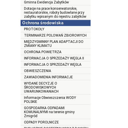
Gminna Ewidencja Zabytków
Dotacje na prace konserwatorskie,
restauratorskie, roboty budowlane przy
zabytku wpisanym do rejestru zabytków
Ochrona środowiska
PROTOKOŁY
TERMINARZE POLOWAŃ ZBIOROWYCH
MIĘDZYGMINNY PLAN ADAPTACJI DO
ZMIANY KLIMATU
OCHRONA POWIETRZA
INFORMACJA O SPRZEDAŻY WĘGLA II
INFORMACJA O SPRZEDAŻY WĘGLA
OBWIESZCZENIA
ZAWIADOMIENIA INFORMACJE
WYDANE DECYZJE O
ŚRODOWISKOWYCH
UWARUNKOWANIACH
Informacje Obwieszczenia WODY
POLSKIE
GOSPODARKA ODPADAMI
KOMUNALNYMI na terenie gminy
Żmigród
ODPADY POROLNICZE