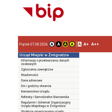
A
A+
A++
A
A
A
A
Piątek 07.08.2026
Urząd Miejski w Żmigrodzie
Informacja o przetwarzaniu danych
osobowych
Zgłoszenia zewnętrzne
Wiadomości
Dane adresowe
Dni i godziny otwarcia
Kierownictwo Urzędu
Referaty i Samodzielne Stanowiska
Regulamin i Schemat Organizacyjny
Urzędu Miejskiego w Żmigrodzie
Struktura organizacyjna urzędu