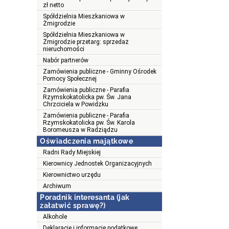
zł netto
Spółdzielnia Mieszkaniowa w
Żmigrodzie
Spółdzielnia Mieszkaniowa w
Żmigrodzie przetarg: sprzedaż
nieruchomości
Nabór partnerów
Zamówienia publiczne - Gminny Ośrodek
Pomocy Społecznej
Zamówienia publiczne - Parafia
Rzymskokatolicka pw. Św. Jana
Chrzciciela w Powidzku
Zamówienia publiczne - Parafia
Rzymskokatolicka pw. Św. Karola
Boromeusza w Radziądzu
Oświadczenia majątkowe
Radni Rady Miejskiej
Kierownicy Jednostek Organizacyjnych
Kierownictwo urzędu
Archiwum
Poradnik interesanta (jak
załatwić sprawę?)
Alkohole
Deklaracje i informacje podatkowe