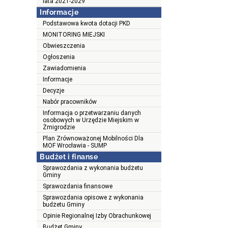
lata 2021-2029
Informacje
Podstawowa kwota dotacji PKD
MONITORING MIEJSKI
Obwieszczenia
Ogłoszenia
Zawiadomienia
Informacje
Decyzje
Nabór pracowników
Informacja o przetwarzaniu danych
osobowych w Urzędzie Miejskim w
Żmigrodzie
Plan Zrównoważonej Mobilności Dla
MOF Wrocławia - SUMP
Budżet i finanse
Sprawozdania z wykonania budżetu
Gminy
Sprawozdania finansowe
Sprawozdania opisowe z wykonania
budżetu Gminy
Opinie Regionalnej Izby Obrachunkowej
Budżet Gminy