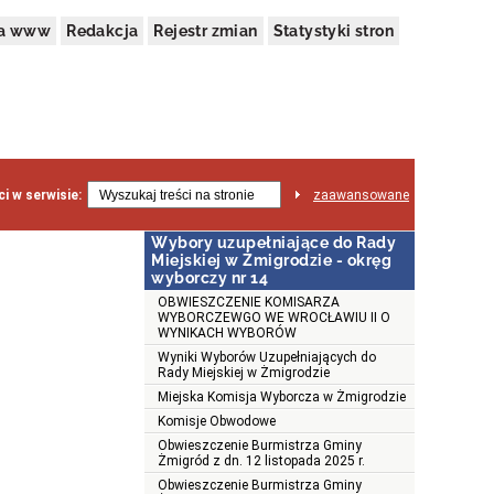
na www
Redakcja
Rejestr zmian
Statystyki stron
i w serwisie:
zaawansowane
Wybory uzupełniające do Rady
Miejskiej w Żmigrodzie - okręg
wyborczy nr 14
OBWIESZCZENIE KOMISARZA
WYBORCZEWGO WE WROCŁAWIU II O
WYNIKACH WYBORÓW
Wyniki Wyborów Uzupełniających do
Rady Miejskiej w Żmigrodzie
Miejska Komisja Wyborcza w Żmigrodzie
Komisje Obwodowe
Obwieszczenie Burmistrza Gminy
Żmigród z dn. 12 listopada 2025 r.
Obwieszczenie Burmistrza Gminy