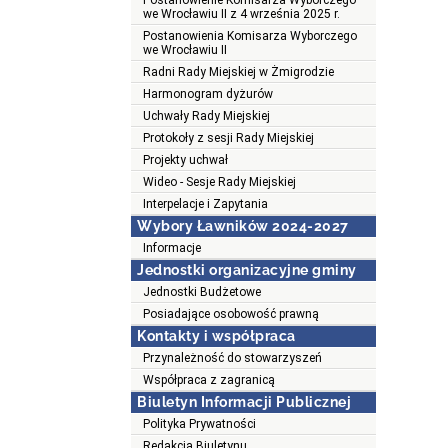
Postanowienie Komisarza Wyborczego
we Wrocławiu II z 4 września 2025 r.
Postanowienia Komisarza Wyborczego
we Wrocławiu II
Radni Rady Miejskiej w Żmigrodzie
Harmonogram dyżurów
Uchwały Rady Miejskiej
Protokoły z sesji Rady Miejskiej
Projekty uchwał
Wideo - Sesje Rady Miejskiej
Interpelacje i Zapytania
Wybory Ławników 2024-2027
Informacje
Jednostki organizacyjne gminy
Jednostki Budżetowe
Posiadające osobowość prawną
Kontakty i współpraca
Przynależność do stowarzyszeń
Współpraca z zagranicą
Biuletyn Informacji Publicznej
Polityka Prywatności
Redakcja Biuletynu