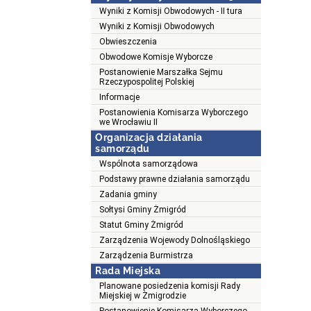
Wyniki z Komisji Obwodowych - II tura
Wyniki z Komisji Obwodowych
Obwieszczenia
Obwodowe Komisje Wyborcze
Postanowienie Marszałka Sejmu
Rzeczypospolitej Polskiej
Informacje
Postanowienia Komisarza Wyborczego
we Wrocławiu II
Organizacja działania
samorządu
Wspólnota samorządowa
Podstawy prawne działania samorządu
Zadania gminy
Sołtysi Gminy Żmigród
Statut Gminy Żmigród
Zarządzenia Wojewody Dolnośląskiego
Zarządzenia Burmistrza
Rada Miejska
Planowane posiedzenia komisji Rady
Miejskiej w Żmigrodzie